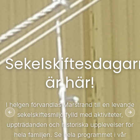
Sekelskiftesdaga
Sekelskiftesdaga
är här!
är här!
I helgen förvandlas Marstrand till en levande
I helgen förvandlas Marstrand till en levande
sekelskiftesmiljö fylld med aktiviteter,
sekelskiftesmiljö fylld med aktiviteter,
Previous slide
Next
uppträdanden och historiska upplevelser för
uppträdanden och historiska upplevelser för
hela familjen. Se hela programmet i vår
hela familjen. Se hela programmet i vår