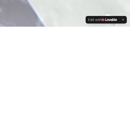
Edit with
Välkommen till
Marstrand
Upplev skärgårdslivets bästa – historiska
fästningar, segling i världsklass, härliga
restauranger och boende med havsutsikt. Här