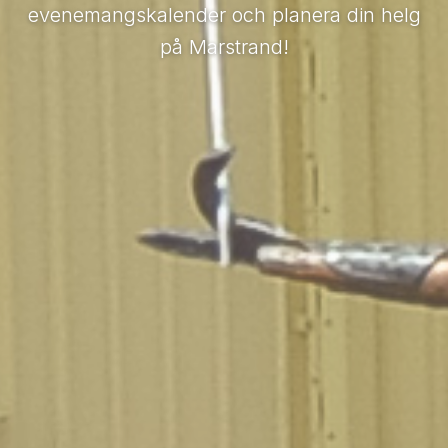
evenemangskalender och planera din helg
evenemangskalender och planera din helg
på Marstrand!
på Marstrand!